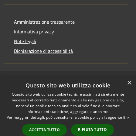
Amministrazione trasparente
Informativa privacy
Note legali
Dichiarazione di accessibilità
×
RSS
Copyright © 2026 • Comune di
Questo sito web utilizza cookie
Accessibilità
Riccione • Powered by
Questo sito web utilizza cookie tecnici e assimilati strettamente
Privacy
Municipium
Accesso
•
necessari al corretto funzionamento e alla navigazione del sito,
Cookie
redazione
nonché un cookie tecnico analitico al solo fine di elaborare
Mappa del sito
informazioni statistiche, aggregate e anonime.
Per maggiori dettagli, può consultare la cookie policy al seguente
link
Area riservata
amministratori comunali
RIFIUTA TUTTO
ACCETTA TUTTO
Portale Dipendente