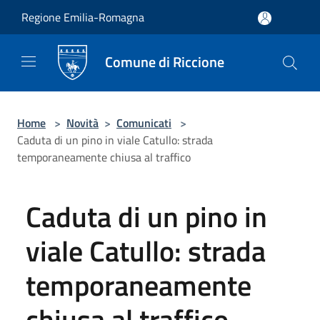
Salta al contenuto principale
Regione Emilia-Romagna
Comune di Riccione
Home
>
Novità
>
Comunicati
>
Caduta di un pino in viale Catullo: strada
temporaneamente chiusa al traffico
Caduta di un pino in
viale Catullo: strada
temporaneamente
chiusa al traffico