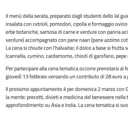
Il menù della serata, preparato dagli studenti dello Ial gu
insalata con cetrioli, pomodori, cipolla e formaggio ovino
erbe botaniche, samosa di carne e verdure con panna acida
verdure) accompagnato con pane naan (pane azzimo cotto n
La cena si chiude con l’halvaitar, il dolce a base si frutt
(cannella, cumino, cardamomo, chiodi di garofano, pepe 
Per partecipare alla cena tematica occorre prenotarsi al M
giovedì 13 febbraio versando un contributo di 28 euro a
Il prossimo appuntamento è per domenica 2 marzo con Giuli
la mente: precetti, divieti e medicina del benessere nella
approfondimento su Asia e India. La cena tematica si svolg