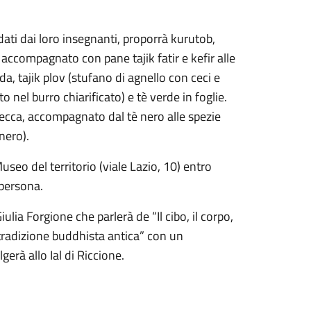
idati dai loro insegnanti, proporrà kurutob,
 accompagnato con pane tajik fatir e kefir alle
, tajik plov (stufano di agnello con ceci e
el burro chiarificato) e tè verde in foglie.
a secca, accompagnato dal tè nero alle spezie
nero).
useo del territorio (viale Lazio, 10) entro
 persona.
a Forgione che parlerà de “Il cibo, il corpo,
 tradizione buddhista antica” con un
erà allo Ial di Riccione.