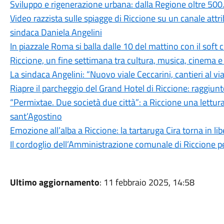
Sviluppo e rigenerazione urbana: dalla Regione oltre 500
Video razzista sulle spiagge di Riccione su un canale attr
sindaca Daniela Angelini
In piazzale Roma si balla dalle 10 del mattino con il soft
Riccione, un fine settimana tra cultura, musica, cinema e
La sindaca Angelini: “Nuovo viale Ceccarini, cantieri al v
Riapre il parcheggio del Grand Hotel di Riccione: raggiunt
“Permixtae. Due società due città”: a Riccione una lettur
sant’Agostino
Emozione all’alba a Riccione: la tartaruga Cira torna in li
Il cordoglio dell’Amministrazione comunale di Riccione p
Ultimo aggiornamento
: 11 febbraio 2025, 14:58