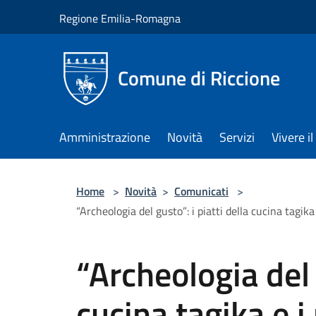
Salta al contenuto principale
Regione Emilia-Romagna
Comune di Riccione
Amministrazione
Novità
Servizi
Vivere 
Home
>
Novità
>
Comunicati
>
“Archeologia del gusto”: i piatti della cucina tagika
“Archeologia del 
cucina tagika e i