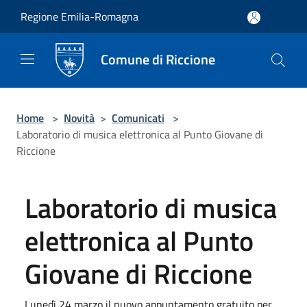
Salta al contenuto principale
Regione Emilia-Romagna
Comune di Riccione
Home
>
Novità
>
Comunicati
>
Laboratorio di musica elettronica al Punto Giovane di
Riccione
Laboratorio di musica
elettronica al Punto
Giovane di Riccione
Lunedì 24 marzo il nuovo appuntamento gratuito per