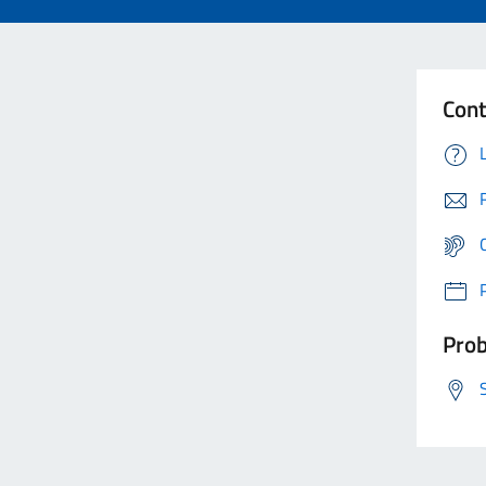
Cont
Prob