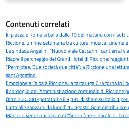
Contenuti correlati
In piazzale Roma si balla dalle 10 del mattino con il soft
Riccione, un fine settimana tra cultura, musica, cinema e
La sindaca Angelini: “Nuovo viale Ceccarini, cantieri al v
Riapre il parcheggio del Grand Hotel di Riccione: raggiunt
“Permixtae. Due società due città”: a Riccione una lettur
sant’Agostino
Emozione all’alba a Riccione: la tartaruga Cira torna in li
Il cordoglio dell’Amministrazione comunale di Riccione p
Oltre 700.000 spettatori e il 9,13% di share su Italia 1 p
Lotta alle zanzare: da lunedì 10 agosto Geat distribuisce g
Marcello Veneziani ospite di "Senza fine – Parole e libri so