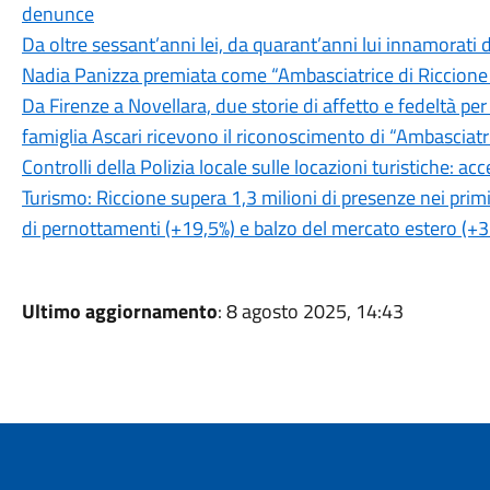
denunce
Da oltre sessant’anni lei, da quarant’anni lui innamorati d
Nadia Panizza premiata come “Ambasciatrice di Riccion
Da Firenze a Novellara, due storie di affetto e fedeltà per
famiglia Ascari ricevono il riconoscimento di “Ambasciatr
Controlli della Polizia locale sulle locazioni turistiche: ac
Turismo: Riccione supera 1,3 milioni di presenze nei prim
di pernottamenti (+19,5%) e balzo del mercato estero (+3
Ultimo aggiornamento
: 8 agosto 2025, 14:43