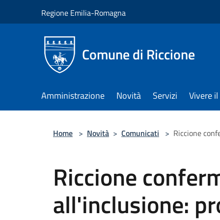
Salta al contenuto principale
Regione Emilia-Romagna
Comune di Riccione
Amministrazione
Novità
Servizi
Vivere 
Home
>
Novità
>
Comunicati
>
Riccione confe
Riccione conferm
all'inclusione: pr