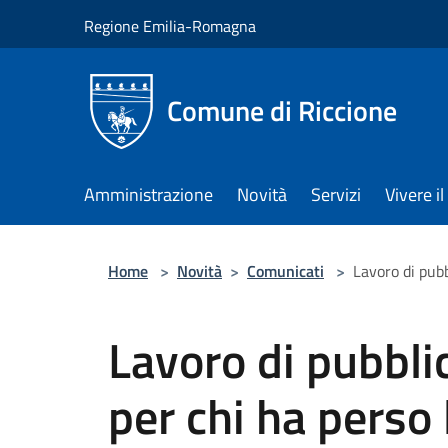
Salta al contenuto principale
Regione Emilia-Romagna
Comune di Riccione
Amministrazione
Novità
Servizi
Vivere 
Home
>
Novità
>
Comunicati
>
Lavoro di pubb
Lavoro di pubblic
per chi ha perso