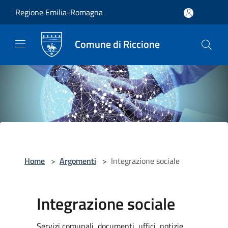
Salta al contenuto principale
Regione Emilia-Romagna
Comune di Riccione
Home
>
Argomenti
>
Integrazione sociale
Integrazione sociale
Servizi comunali, documenti, uffici, notizie