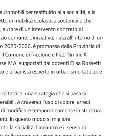
tomobili per restituirlo alla socialità, alla
tto di mobilità scolastica sostenibile che
ne, autore di un intervento concreto di
zio comune. L’iniziativa, nata all’interno di un
ico 2025/2026, è promossa dalla Provincia di
, il Comune di Riccione e Fiab Rimini. A
sse IV A, supportati dai docenti Elisa Rossetti
o e urbanista esperto in urbanismo tattico, e
ica tattica, una strategia che si basa su
sibili. Attraverso l’uso di colore, arredi
e di modificare temporaneamente la struttura
anti. In questo modo si migliora
o la socialità, l’incontro e il senso di
a delle nuove soluzioni insieme ai cittadini e