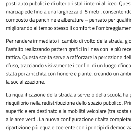
posti auto pubblici e di ulteriori stalli interni al liceo. Q
marciapiede fino a una larghezza di 5 metri, consentend
composto da panchine e alberature – pensato per qualifica
migliorando al tempo stesso il comfort e l’ombreggiamen
Per rendere immediato il cambio di volto della strada,
gi
l’asfalto realizzando pattern grafici in linea con le più re
tattica. Questa scelta serve a rafforzare la percezione del
d’uso, tracciando visivamente i confini di un luogo d’incont
stata poi arricchita con fioriere e piante, creando un amb
la socializzazione.
La riqualificazione della strada a servizio della scuola ha 
riequilibrio nella redistribuzione dello spazio pubblico. Pri
superficie era destinato alla mobilità veicolare (tra sosta e
alle aree verdi. La nuova configurazione ribalta comple
ripartizione più equa e coerente con i principi di democraz