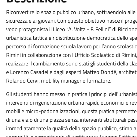
Riconvertire lo spazio pubblico urbano, sottraendolo alle au
sicurezza e ai giovani. Con questo obiettivo nasce il proge
vede protagonista il Liceo “A. Volta - F. Fellini” di Riccio
urbanistica tattica e ridistribuzione democratica dello spa
percorso di formazione scuola lavoro per l’anno scolast
Rimini in collaborazione con l’Ufficio Scolastico di Rimini
realizzare il cambiamento sono stati gli studenti della cla
e Lorenzo Casadei e dagli esperti Matteo Dondè, architett
Rolando Cervi, mobility manager e formatore.
Gli studenti hanno messo in pratica i principi dell’urbanist
interventi di rigenerazione urbana rapidi, economici e rever
mobili e micro-pedonalizzazioni, questa pratica permett
di una via o di una piazza senza interventi strutturali pes
immediatamente la qualità dello spazio pubblico, stimoland
comunità, e permettendo di verificare sul campo l’efficaci