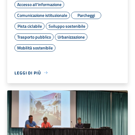
Accesso all'informazione
Comunicazione istituzionale
Parcheggi
Pista ciclabile
Sviluppo sostenibile
Trasporto pubblico
Urbanizzazione
Mobilità sostenibile
LEGGI DI PIÙ