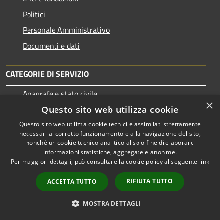
Politici
Personale Amministrativo
Documenti e dati
CATEGORIE DI SERVIZIO
Anagrafe e stato civile
×
Questo sito web utilizza cookie
Cultura e tempo libero
Vita lavorativa
Questo sito web utilizza cookie tecnici e assimilati strettamente
necessari al corretto funzionamento e alla navigazione del sito,
Imprese e Commercio
nonché un cookie tecnico analitico al solo fine di elaborare
informazioni statistiche, aggregate e anonime.
Catasto e urbanistica
Per maggiori dettagli, può consultare la cookie policy al seguente
link
Mobilità e trasporti
RIFIUTA TUTTO
ACCETTA TUTTO
MOSTRA DETTAGLI