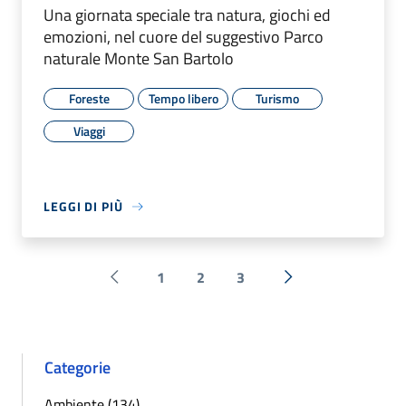
Una giornata speciale tra natura, giochi ed
emozioni, nel cuore del suggestivo Parco
naturale Monte San Bartolo
Foreste
Tempo libero
Turismo
Viaggi
LEGGI DI PIÙ
1
2
3
Pagina precedente
Successiva »
Categorie
Ambiente (134)