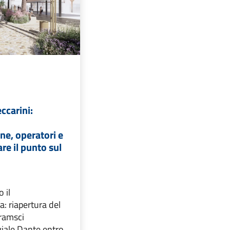
ccarini:
ne, operatori e
are il punto sul
o il
 riapertura del
Gramsci
 viale Dante entro