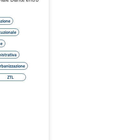
azione
tuzionale
le
istrativa
rbanizzazione
ZTL