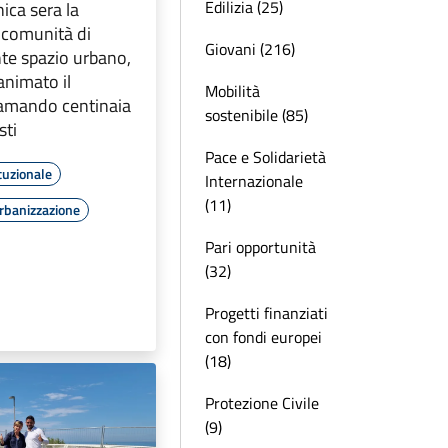
Edilizia (25)
ica sera la
a comunità di
Giovani (216)
te spazio urbano,
animato il
Mobilità
iamando centinaia
sostenibile (85)
sti
Pace e Solidarietà
tuzionale
Internazionale
(11)
rbanizzazione
Pari opportunità
(32)
Progetti finanziati
con fondi europei
(18)
Protezione Civile
(9)