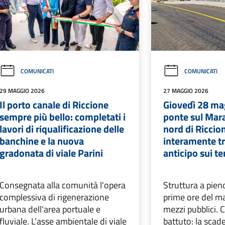
COMUNICATI
COMUNICATI
29 MAGGIO 2026
27 MAGGIO 2026
Il porto canale di Riccione
Giovedì 28 mag
sempre più bello: completati i
ponte sul Mara
lavori di riqualificazione delle
nord di Riccio
banchine e la nuova
interamente tr
gradonata di viale Parini
anticipo sui t
Consegnata alla comunità l'opera
Struttura a pien
complessiva di rigenerazione
prime ore del ma
urbana dell'area portuale e
mezzi pubblici
fluviale. L’asse ambientale di viale
battuto: la scade