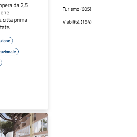
opera da 2,5
Turismo (605)
viene
a città prima
Viabilità (154)
state.
azione
tuzionale