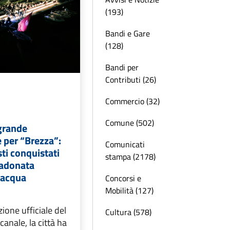
(193)
Bandi e Gare
(128)
Bandi per
Contributi (26)
Commercio (32)
Comune (502)
 grande
 per “Brezza”:
Comunicati
isti conquistati
stampa (2178)
radonata
l’acqua
Concorsi e
Mobilità (127)
ione ufficiale del
Cultura (578)
canale, la città ha