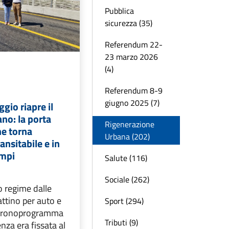
Pubblica
sicurezza (35)
Referendum 22-
23 marzo 2026
(4)
Referendum 8-9
giugno 2025 (7)
gio riapre il
no: la porta
Rigenerazione
ne torna
Urbana (202)
ansitabile e in
empi
Salute (116)
Sociale (262)
o regime dalle
ttino per auto e
Sport (294)
. Cronoprogramma
Tributi (9)
nza era fissata al