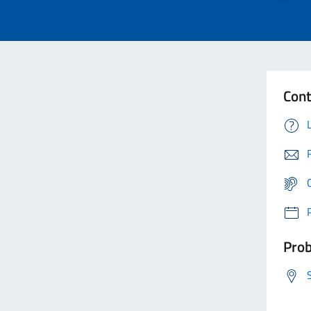
Cont
Prob