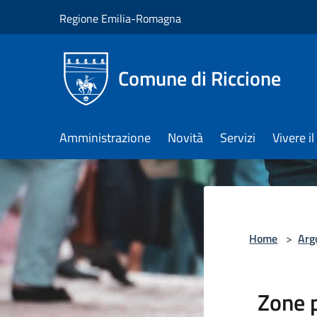
Salta al contenuto principale
Regione Emilia-Romagna
Comune di Riccione
Amministrazione
Novità
Servizi
Vivere 
Home
>
Arg
Zone 