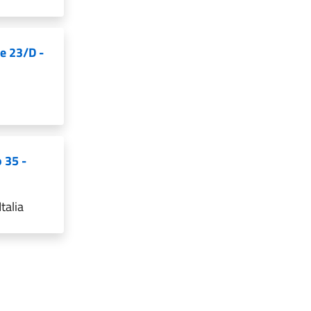
ne 23/D -
 35 -
talia