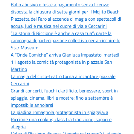
Ballo abusivo e feste a pagamento senza licenza:
disposta la chiusura di sette giorni per il Mojito Beach
Piazzetta del Faro si accende di magia con spettacoli di
acqua, luci e musica nel cuore di viale Ceccarini
“La storia di Riccione è anche a casa tua”: parte la
campagna di partecipazione collettiva per arricchire lo
Star Museum
A “Onde Comiche” arriva Gianluca Impastato: martedì
11 agosto la comicità protagonista in piazzale San
Martino
La magia del circo-teatro torna a incantare piazzale
Ceccarini
Grandi concerti, fuochi d’artificio, benessere, sport in
spiaggia, cinema, libri e mostre: fino a settembre è
impossibile annoiarsi
La piadina romagnola protagonista in spiaggia: a
Riccione una cooking class tra tradizione, sapori e
allegria
L’alba di Riccione diventa “tempio del suono”: il viaggio