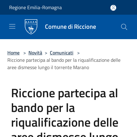
Salta al contenuto principale
Regione Emilia-Romagna
Comune di Riccione
Home
>
Novità
>
Comunicati
>
Riccione partecipa al bando per la riqualificazione delle
aree dismesse lungo il torrente Marano
Riccione partecipa al
bando per la
riqualificazione delle
aree dismesse lungo