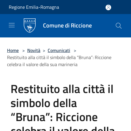
Salta al contenuto principale
Regione Emilia-Romagna
Comune di Riccione
Home
>
Novità
>
Comunicati
>
Restituito alla città il simbolo della “Bruna”: Riccione
celebra il valore della sua marineria
Restituito alla città il
simbolo della
“Bruna”: Riccione
celebra il valore della