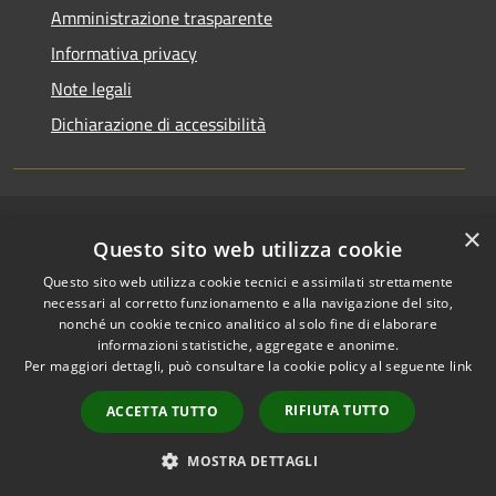
Amministrazione trasparente
Informativa privacy
Note legali
Dichiarazione di accessibilità
×
RSS
Copyright © 2026 • Comune di
Questo sito web utilizza cookie
Accessibilità
Riccione • Powered by
Questo sito web utilizza cookie tecnici e assimilati strettamente
Privacy
Municipium
Accesso
•
necessari al corretto funzionamento e alla navigazione del sito,
Cookie
redazione
nonché un cookie tecnico analitico al solo fine di elaborare
Mappa del sito
informazioni statistiche, aggregate e anonime.
Per maggiori dettagli, può consultare la cookie policy al seguente
link
Area riservata
amministratori comunali
RIFIUTA TUTTO
ACCETTA TUTTO
Portale Dipendente
Comunicazioni Dirigenti
MOSTRA DETTAGLI