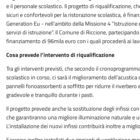
e il personale scolastico. Il progetto di riqualificazione, c
sicuri e confortevoli per la ristorazione scolastica, è fin
Generation Eu - nell’ambito della Missione 4 “Istruzione e
servizi di istruzione”. Il Comune di Riccione, partecipando
finanziamento di 96mila euro con i quali procederà ai lavo
Cosa prevede l’intervento di riqualificazione
Tra gli interventi previsti, che secondo il cronoprogramm
scolastico in corso, ci sarà il miglioramento dell’acustica 
pannelli fonoassorbenti a soffitto per ridurre il riverber
gradevole e tranquillo durante i pasti.
Il progetto prevede anche la sostituzione degli infissi con
che garantiranno una migliore illuminazione naturale e u
L’installazione dei nuovi infissi contribuirà inoltre a migli
Saranno inoltre installati due impianti di ventilazione m