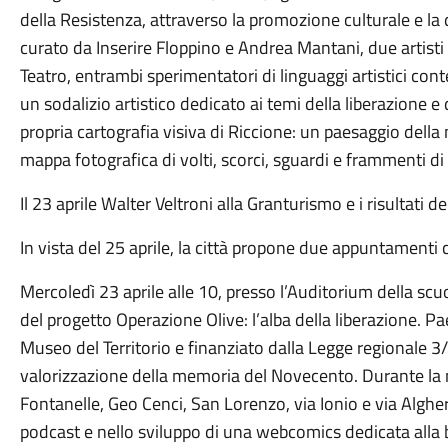
della Resistenza, attraverso la promozione culturale e la d
curato da Inserire Floppino e Andrea Mantani, due artisti d
Teatro, entrambi sperimentatori di linguaggi artistici co
un sodalizio artistico dedicato ai temi della liberazione 
propria cartografia visiva di Riccione: un paesaggio dell
mappa fotografica di volti, scorci, sguardi e frammenti di
Il 23 aprile Walter Veltroni alla Granturismo e i risultati
In vista del 25 aprile, la città propone due appuntamenti 
Mercoledì 23 aprile alle 10, presso l’Auditorium della scuo
del progetto Operazione Olive: l’alba della liberazione. 
Museo del Territorio e finanziato dalla Legge regionale 3/
valorizzazione della memoria del Novecento. Durante la m
Fontanelle, Geo Cenci, San Lorenzo, via Ionio e via Algher
podcast e nello sviluppo di una webcomics dedicata alla b