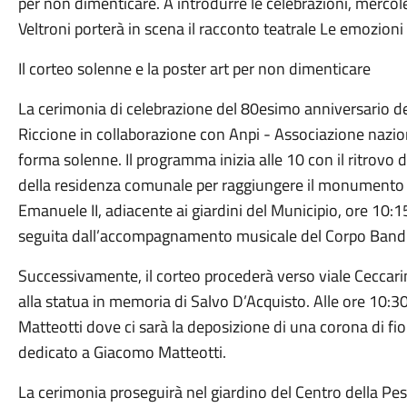
per non dimenticare. A introdurre le celebrazioni, mercole
Veltroni porterà in scena il racconto teatrale Le emozion
Il corteo solenne e la poster art per non dimenticare
La cerimonia di celebrazione del 80esimo anniversario de
Riccione in collaborazione con Anpi - Associazione nazionale
forma solenne. Il programma inizia alle 10 con il ritrovo de
della residenza comunale per raggiungere il monumento dei
Emanuele II, adiacente ai giardini del Municipio, ore 10:1
seguita dall’accompagnamento musicale del Corpo Band
Successivamente, il corteo procederà verso viale Ceccari
alla statua in memoria di Salvo D’Acquisto. Alle ore 10:30
Matteotti dove ci sarà la deposizione di una corona di fio
dedicato a Giacomo Matteotti.
La cerimonia proseguirà nel giardino del Centro della Pesa