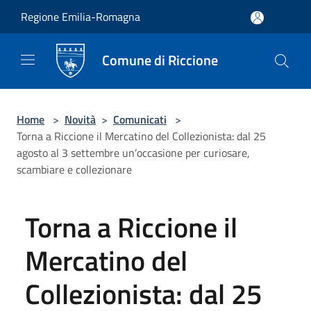
Salta al contenuto principale
Regione Emilia-Romagna
Comune di Riccione
Home
>
Novità
>
Comunicati
>
Torna a Riccione il Mercatino del Collezionista: dal 25
agosto al 3 settembre un’occasione per curiosare,
scambiare e collezionare
Torna a Riccione il
Mercatino del
Collezionista: dal 25