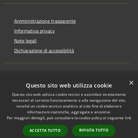
Amministrazione trasparente
Informativa privacy
Note legali
Dichiarazione di accessibilità
×
RSS
Copyright © 2026 • Comune di
Questo sito web utilizza cookie
Accessibilità
Riccione • Powered by
Questo sito web utilizza cookie tecnici e assimilati strettamente
Privacy
Municipium
Accesso
•
necessari al corretto funzionamento e alla navigazione del sito,
Cookie
redazione
nonché un cookie tecnico analitico al solo fine di elaborare
Mappa del sito
informazioni statistiche, aggregate e anonime.
Per maggiori dettagli, può consultare la cookie policy al seguente
link
Area riservata
amministratori comunali
RIFIUTA TUTTO
ACCETTA TUTTO
Portale Dipendente