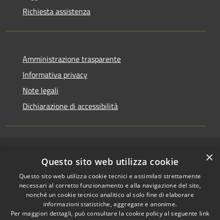
Richiesta assistenza
Amministrazione trasparente
Informativa privacy
Note legali
Dichiarazione di accessibilità
×
RSS
Copyright © 2026 • Comune di
Questo sito web utilizza cookie
Accessibilità
Riccione • Powered by
Questo sito web utilizza cookie tecnici e assimilati strettamente
Privacy
Municipium
Accesso
•
necessari al corretto funzionamento e alla navigazione del sito,
Cookie
redazione
nonché un cookie tecnico analitico al solo fine di elaborare
Mappa del sito
informazioni statistiche, aggregate e anonime.
Per maggiori dettagli, può consultare la cookie policy al seguente
link
Area riservata