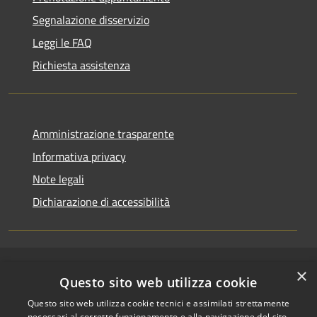
Segnalazione disservizio
Leggi le FAQ
Richiesta assistenza
Amministrazione trasparente
Informativa privacy
Note legali
Dichiarazione di accessibilità
×
RSS
Copyright © 2026 • Comune di
Questo sito web utilizza cookie
Accessibilità
Riccione • Powered by
Questo sito web utilizza cookie tecnici e assimilati strettamente
Privacy
Municipium
Accesso
•
necessari al corretto funzionamento e alla navigazione del sito,