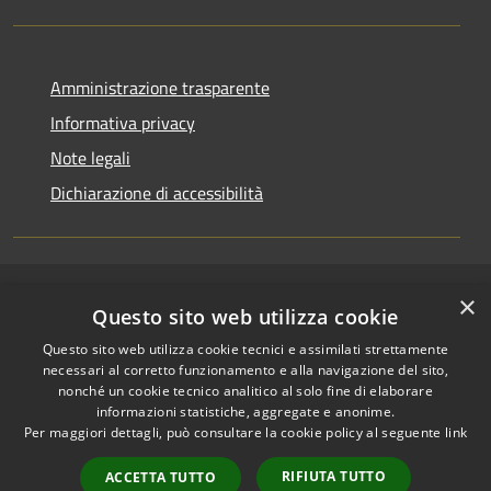
Amministrazione trasparente
Informativa privacy
Note legali
Dichiarazione di accessibilità
×
RSS
Copyright © 2026 • Comune di
Questo sito web utilizza cookie
Accessibilità
Riccione • Powered by
Questo sito web utilizza cookie tecnici e assimilati strettamente
Privacy
Municipium
Accesso
•
necessari al corretto funzionamento e alla navigazione del sito,
Cookie
redazione
nonché un cookie tecnico analitico al solo fine di elaborare
Mappa del sito
informazioni statistiche, aggregate e anonime.
Per maggiori dettagli, può consultare la cookie policy al seguente
link
Area riservata
amministratori comunali
RIFIUTA TUTTO
ACCETTA TUTTO