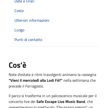
Date e Orari
Costo
Ulteriori informazioni
Luogo
Punti di contatto
Cos'è
Note d'estate e ritmi travolgenti animano la rassegna
“Vieni il mercoledì alla Lodi Fè?”
nella settimana che
precede il Ferragosto.
Il parco si trasforma in un palcoscenico musicale per il
concerto live dei
Safe Escape Live Music Band
, che
presenteranno lo spettacolo
“Che musica ragazzi”
, un