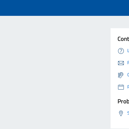
Cont
Prob