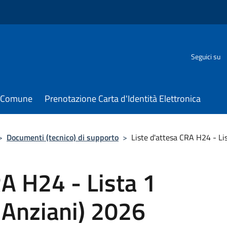
Seguici su
il Comune
Prenotazione Carta d'Identità Elettronica
>
Documenti (tecnico) di supporto
>
Liste d'attesa CRA H24 - Li
RA H24 - Lista 1
 Anziani) 2026