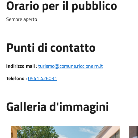
Orario per il pubblico
Sempre aperto
Punti di contatto
Indirizzo mail
:
turismo@comune.riccione.rn.it
Telefono
:
0541 426031
Galleria d'immagini
Piazzetta Matteotti - fontana
Piaz