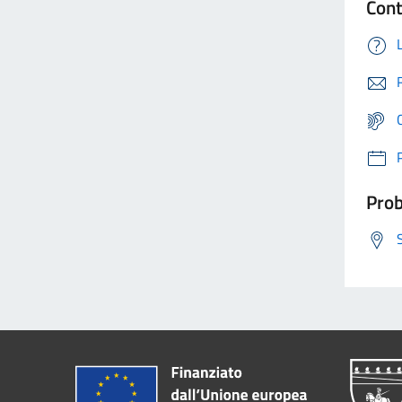
Cont
Prob