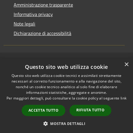
Amministrazione trasparente
Informativa privacy
Note legali
Dichiarazione di accessibilità
×
RSS
Copyright © 2026 • Comune di
Questo sito web utilizza cookie
Accessibilità
Riccione • Powered by
Questo sito web utilizza cookie tecnici e assimilati strettamente
Privacy
Municipium
Accesso
•
necessari al corretto funzionamento e alla navigazione del sito,
Cookie
redazione
nonché un cookie tecnico analitico al solo fine di elaborare
Mappa del sito
informazioni statistiche, aggregate e anonime.
Per maggiori dettagli, può consultare la cookie policy al seguente
link
Area riservata
amministratori comunali
RIFIUTA TUTTO
ACCETTA TUTTO
Portale Dipendente
Comunicazioni Dirigenti
MOSTRA DETTAGLI