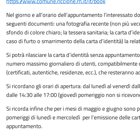
https://www.comune.riccione.rn.it/it/book
Nel giorno e all’orario dell’appuntamento l’interessato 
seguenti documenti: una fotografia recente (non più vecc
sfondo di colore chiaro; la tessera sanitaria; la carta d’i
caso di furto o smarrimento della carta d’identità) la rela
Si potrà rilasciare la carta d’identità senza appuntamento
numero massimo giornaliero di utenti, compatibilmente con
(certificati, autentiche, residenze, ecc.), che resteranno 
Si ricordano gli orari di apertura: dal lunedì al venerdì da
dalle 14:30 alle 17:00 (giovedì pomeriggio non si ricevono
Si ricorda infine che per i mesi di maggio e giugno sono p
pomeriggi di lunedì e mercoledì per l’emissione delle car
appuntamento.