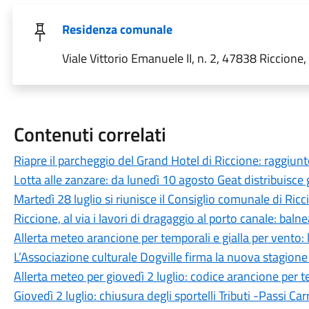
Residenza comunale
Viale Vittorio Emanuele II, n. 2, 47838 Riccione, 
Contenuti correlati
Riapre il parcheggio del Grand Hotel di Riccione: raggiunt
Lotta alle zanzare: da lunedì 10 agosto Geat distribuisce g
Martedì 28 luglio si riunisce il Consiglio comunale di Ricc
Riccione, al via i lavori di dragaggio al porto canale: ba
Allerta meteo arancione per temporali e gialla per vento: le
L’Associazione culturale Dogville firma la nuova stagione
Allerta meteo per giovedì 2 luglio: codice arancione per t
Giovedì 2 luglio: chiusura degli sportelli Tributi -Passi Carr