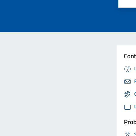
Cont
Prob