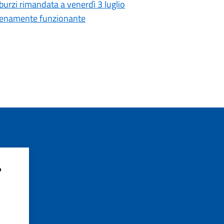
iburzi rimandata a venerdì 3 luglio
è pienamente funzionante
?