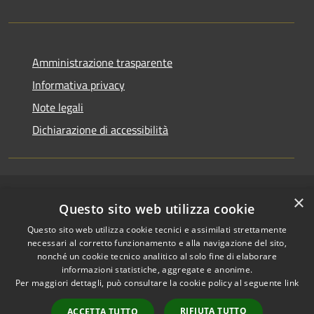
Amministrazione trasparente
Informativa privacy
Note legali
Dichiarazione di accessibilità
×
RSS
Copyright © 2026 • Comune di
Questo sito web utilizza cookie
Accessibilità
Riccione • Powered by
Questo sito web utilizza cookie tecnici e assimilati strettamente
Privacy
Municipium
Accesso
•
necessari al corretto funzionamento e alla navigazione del sito,
Cookie
redazione
nonché un cookie tecnico analitico al solo fine di elaborare
Mappa del sito
informazioni statistiche, aggregate e anonime.
Per maggiori dettagli, può consultare la cookie policy al seguente
link
Area riservata
amministratori comunali
RIFIUTA TUTTO
ACCETTA TUTTO