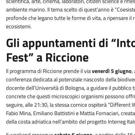
scientifica, arte, cinema, laboratori, citizen science e rif
ambiente marino. Il tema scelto di quest’anno è “Coesist
profonde che legano tutte le forme di vita, a ripensare il r
ecosistemi.
Gli appuntamenti di “Into
Fest” a Riccione
Il programma di Riccione prende il via
venerdì
5 giugno
,
conferenza dedicata al potenziale nascosto della biodive
docente dell’Università di Bologna, a guidare il pubblico tr
concrete che questi microscopici organismi possono offrir
seguire, alle
21:30
, la stessa cornice ospiterà “Differen
Fabio Mina, Emiliano Battistini e Mattia Fornaciari, creata
della costa adriatica nell’ambito del progetto Interreg It
Il weekend prosegue
sabato
6 giugno
, a partire dalle
15