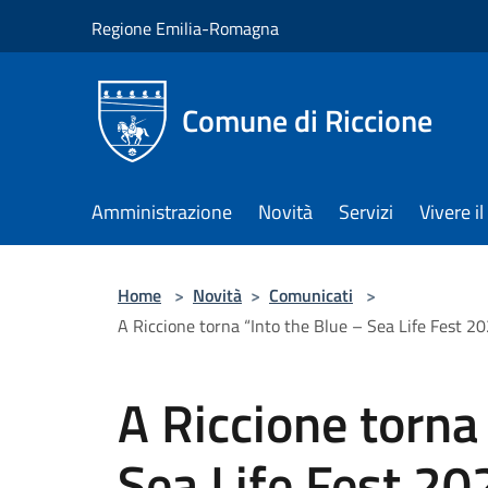
Salta al contenuto principale
Regione Emilia-Romagna
Comune di Riccione
Amministrazione
Novità
Servizi
Vivere 
Home
>
Novità
>
Comunicati
>
A Riccione torna “Into the Blue – Sea Life Fest 20
A Riccione torna
Sea Life Fest 2026