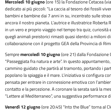
Mercoledì
10 giugno
(ore
15
) la Fondazione Cetacea (v
dedicato ai più piccoli: “La caccia al tesoro dei fossili viv
bambini e bambine dai 7 anni in su, incentrato sulle stra
ancora il nostro pianeta. L’autrice e illustratrice Roberta 
in un vero e proprio viaggio nel tempo tra quiz, curiosità 
quegli animali preistorici rimasti quasi identici a milioni d
collaborazione con il progetto GEA della Provincia di Rim
Sempre
mercoledì
10 giugno
(ore
21
) dalla Fondazione C
“Passeggiata fra natura e arte”. In questo appuntamento, 
cammino guidato che partirà al tramonto, portando i part
popolano la spiaggia e il mare. L’iniziativa si configura 
pensata per entrare in connessione emotiva con l’ambient
contatto e la percezione. A coronare la serata sarà la mes
“Lettere al Mediterraneo”, una suggestiva performance di
Venerdì
12 giugno
(ore
20:45
) “Into the Blue” torna al 