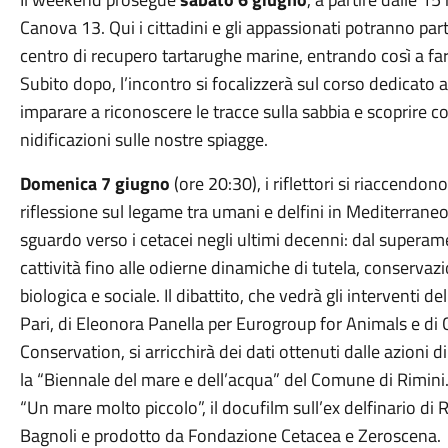
Canova 13. Qui i cittadini e gli appassionati potranno par
centro di recupero tartarughe marine, entrando così a far
Subito dopo, l’incontro si focalizzerà sul corso dedicato 
imparare a riconoscere le tracce sulla sabbia e scoprire
nidificazioni sulle nostre spiagge.
Domenica
7 giugno
(ore
20:30
), i riflettori si riaccend
riflessione sul legame tra umani e delfini in Mediterraneo
sguardo verso i cetacei negli ultimi decenni: dal superam
cattività fino alle odierne dinamiche di tutela, conserva
biologica e sociale. Il dibattito, che vedrà gli interventi
Pari, di Eleonora Panella per Eurogroup for Animals e di
Conservation, si arricchirà dei dati ottenuti dalle azioni 
la “Biennale del mare e dell’acqua” del Comune di Rimini.
“Un mare molto piccolo”, il docufilm sull’ex delfinario di 
Bagnoli e prodotto da Fondazione Cetacea e Zeroscena.