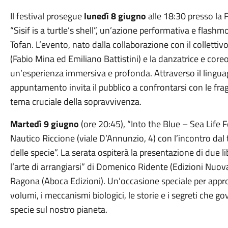
Il festival prosegue
lunedì
8 giugno
alle
18:30
presso la 
“Sisif is a turtle’s shell”, un’azione performativa e flash
Tofan. L’evento, nato dalla collaborazione con il colletti
(Fabio Mina ed Emiliano Battistini) e la danzatrice e co
un’esperienza immersiva e profonda. Attraverso il lingua
appuntamento invita il pubblico a confrontarsi con le frag
tema cruciale della sopravvivenza.
Martedì
9 giugno
(ore
20:45
), “Into the Blue – Sea Life 
Nautico Riccione (viale D’Annunzio, 4) con l’incontro dal t
delle specie”. La serata ospiterà la presentazione di due l
l’arte di arrangiarsi” di Domenico Ridente (Edizioni Nuova
Ragona (Aboca Edizioni). Un’occasione speciale per approf
volumi, i meccanismi biologici, le storie e i segreti che 
specie sul nostro pianeta.