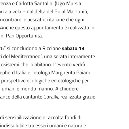
Potenza e Carlotta Santolini (Ugo Mursia
rca a vela – dal delta del Po al Mar Ionio,
incontrare le pescatrici italiane che ogni
re. Anche questo appuntamento è realizzato in
ini Pari Opportunità.
2026” si concludono a Riccione
sabato
13
oci del Mediterraneo”, una serata interamente
ecosistemi che lo abitano. L'evento vedrà
epherd Italia e l’etologa Margherita Paiano
o prospettive ecologiche ed etologiche per
ri umani e mondo marino. A chiudere
nce della cantante Corally, realizzata grazie
di sensibilizzazione e raccolta fondi di
ndissolubile tra esseri umani e natura e