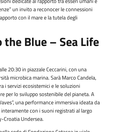
lessioni dedicate al rapporto tra esseri umani e
enze” un invito a reconocer le connessioni
apporto con il mare e la tutela degli
 the Blue – Sea Life
 alle
20:30
in piazzale Ceccarini, con una
rsità microbica marina. Sarà Marco Candela,
a i servizi ecosistemici e le soluzioni
e per lo sviluppo sostenibile del pianeta. A
t Waves”, una performance immersiva ideata da
 interamente con i suoni registrati al largo
aly-Croatia Undersea.
nella sede di Fondazione Cetacea in viale