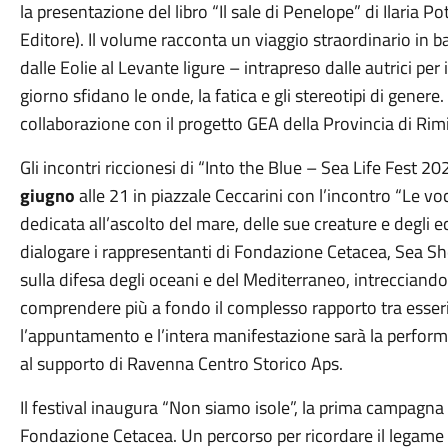
la presentazione del libro “Il sale di Penelope” di Ilaria 
Editore). Il volume racconta un viaggio straordinario in ba
dalle Eolie al Levante ligure – intrapreso dalle autrici per 
giorno sfidano le onde, la fatica e gli stereotipi di gene
collaborazione con il progetto GEA della Provincia di Rim
Gli incontri riccionesi di “Into the Blue – Sea Life Fest 
giugno
alle
21
in piazzale Ceccarini con l’incontro “Le v
dedicata all’ascolto del mare, delle sue creature e degli 
dialogare i rappresentanti di Fondazione Cetacea, Sea Sh
sulla difesa degli oceani e del Mediterraneo, intrecciand
comprendere più a fondo il complesso rapporto tra esse
l’appuntamento e l’intera manifestazione sarà la performa
al supporto di Ravenna Centro Storico Aps.
Il festival inaugura “Non siamo isole”, la prima campagna 
Fondazione Cetacea. Un percorso per ricordare il legame i