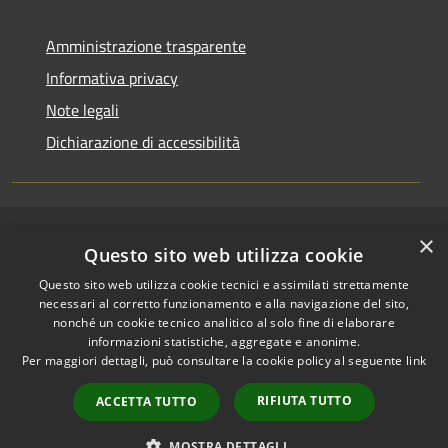
Amministrazione trasparente
Informativa privacy
Note legali
Dichiarazione di accessibilità
×
RSS
Copyright © 2026 • Comune di
Questo sito web utilizza cookie
Accessibilità
Riccione • Powered by
Questo sito web utilizza cookie tecnici e assimilati strettamente
Privacy
Municipium
Accesso
•
necessari al corretto funzionamento e alla navigazione del sito,
Cookie
redazione
nonché un cookie tecnico analitico al solo fine di elaborare
Mappa del sito
informazioni statistiche, aggregate e anonime.
Per maggiori dettagli, può consultare la cookie policy al seguente
link
Area riservata
amministratori comunali
RIFIUTA TUTTO
ACCETTA TUTTO
Portale Dipendente
Comunicazioni Dirigenti
MOSTRA DETTAGLI