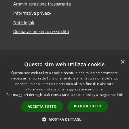
Amministrazione trasparente
Informativa privacy
Note legali
Dichiarazione di accessibilità
×
RSS
Copyright © 2026 • Comune di
Questo sito web utilizza cookie
Accessibilità
Riccione • Powered by
Questo sito web utilizza cookie tecnici e assimilati strettamente
Privacy
Municipium
Accesso
•
necessari al corretto funzionamento e alla navigazione del sito,
Cookie
redazione
nonché un cookie tecnico analitico al solo fine di elaborare
Mappa del sito
informazioni statistiche, aggregate e anonime.
Area riservata
Per maggiori dettagli, può consultare la cookie policy al seguente
link
amministratori comunali
RIFIUTA TUTTO
ACCETTA TUTTO
Portale Dipendente
Comunicazioni Dirigenti
MOSTRA DETTAGLI