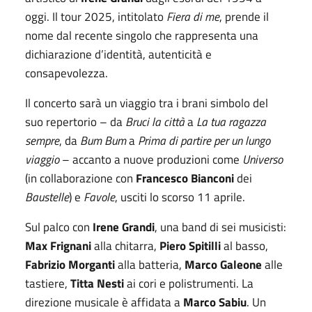
oggi. Il tour 2025, intitolato
Fiera di me
, prende il
nome dal recente singolo che rappresenta una
dichiarazione d’identità, autenticità e
consapevolezza.
Il concerto sarà un viaggio tra i brani simbolo del
suo repertorio – da
Bruci la città
a
La tua ragazza
sempre
, da
Bum Bum
a
Prima di partire per un lungo
viaggio
– accanto a nuove produzioni come
Universo
(in collaborazione con
Francesco Bianconi
dei
Baustelle
) e
Favole
, usciti lo scorso 11 aprile.
Sul palco con
Irene Grandi
, una band di sei musicisti:
Max Frignani
alla chitarra,
Piero Spitilli
al basso,
Fabrizio Morganti
alla batteria,
Marco Galeone
alle
tastiere,
Titta Nesti
ai cori e polistrumenti. La
direzione musicale è affidata a
Marco Sabiu
. Un