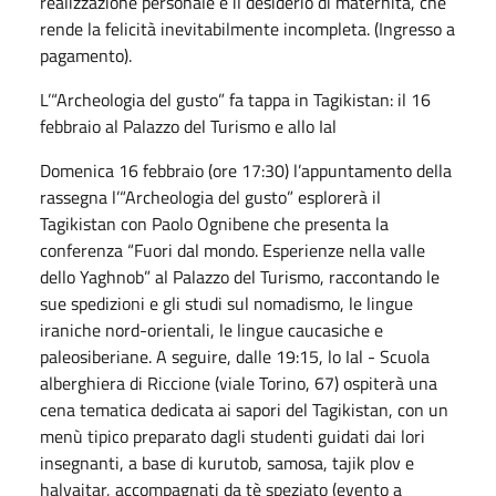
realizzazione personale e il desiderio di maternità, che
rende la felicità inevitabilmente incompleta. (Ingresso a
pagamento).
L’“Archeologia del gusto” fa tappa in Tagikistan: il 16
febbraio al Palazzo del Turismo e allo Ial
Domenica 16 febbraio (ore 17:30) l’appuntamento della
rassegna l’“Archeologia del gusto” esplorerà il
Tagikistan con Paolo Ognibene che presenta la
conferenza “Fuori dal mondo. Esperienze nella valle
dello Yaghnob” al Palazzo del Turismo, raccontando le
sue spedizioni e gli studi sul nomadismo, le lingue
iraniche nord-orientali, le lingue caucasiche e
paleosiberiane. A seguire, dalle 19:15, lo Ial - Scuola
alberghiera di Riccione (viale Torino, 67) ospiterà una
cena tematica dedicata ai sapori del Tagikistan, con un
menù tipico preparato dagli studenti guidati dai lori
insegnanti, a base di kurutob, samosa, tajik plov e
halvaitar, accompagnati da tè speziato (evento a