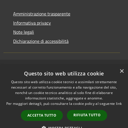
Amministrazione trasparente
Informativa privacy
Note legali
Dichiarazione di accessibilità
×
RSS
Copyright © 2026 • Comune di
Questo sito web utilizza cookie
Accessibilità
Riccione • Powered by
Questo sito web utilizza cookie tecnici e assimilati strettamente
Privacy
Municipium
Accesso
•
necessari al corretto funzionamento e alla navigazione del sito,
Cookie
redazione
nonché un cookie tecnico analitico al solo fine di elaborare
Mappa del sito
informazioni statistiche, aggregate e anonime.
Per maggiori dettagli, può consultare la cookie policy al seguente
link
Area riservata
amministratori comunali
RIFIUTA TUTTO
ACCETTA TUTTO
Portale Dipendente
Comunicazioni Dirigenti