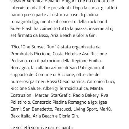
speaker Veronica Bellandi Bulgari, che ha condotto le
interviste ad atleti e presidenti. Dopo la corsa, gli atleti
hanno preso parte al ristoro a base di piadina
romagnola Igp, mentre il concerto della rock band
SuPerFlash ha coinvolto tutta la piazza, insieme al dj
set firmato da Bexx, Aria Beach e Gloria Gin.
“Ricc10ne Sunset Run” è stata organizzata da
Promhotels Riccione, Costa Hotels e Asd Riccione
Podismo, con il patrocinio della Regione Emilia-
Romagna, la collaborazione di San Patrignano, il
supporto del Comune di Riccione, oltre che dei
numerosi partner: Rossi Oleodinamica, Antonioli Luci,
Riccione Salute, Alberigi Termoidraulica, Manta
Costruzioni, Marcar, StarGrafic, Radio Bakery, Rva
Polistirolo, Consorzio Piadina Romagnola Igp, Igea
Carni, San Benedetto, Pascucci, Living Sport, Marlù,
Bexx Italia, Aria Beach e Gloria Gin.
Le società sportive partecipanti: