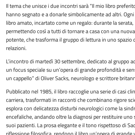
Il tema che unisce i due incontri sarà “Il mio libro preferito”
hanno segnato e a donarle simbolicamente ad altri. Ogni p
libro amato, incartato come un regalo: durante la serata,
permettendo così a tutti di tornare a casa con una nuova
potente, che trasforma il gruppo di lettura in uno spazio 
relazioni.
L’incontro di martedì 30 settembre, dedicato al gruppo adul
un focus speciale su un’opera di grande profondità e sen
un cappello” di Oliver Sacks, neurologo e scrittore brita
Pubblicato nel 1985, il libro raccoglie una serie di casi cli
carriera, trasformati in racconti che combinano rigore sc
esplora con delicatezza disturbi neurologici come la sind
encefaliche, andando oltre la diagnosi per restituire u
suoi pazienti. La prosa elegante e il tono rispettoso di S
riflessione filosofica, rendono il libro un’opera di grande v