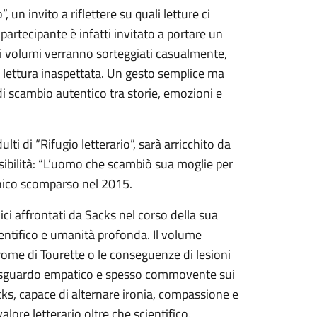
, un invito a riflettere su quali letture ci
artecipante è infatti invitato a portare un
 i volumi verranno sorteggiati casualmente,
 lettura inaspettata. Un gesto semplice ma
di scambio autentico tra storie, emozioni e
ti di “Rifugio letterario”, sarà arricchito da
sibilità: “L’uomo che scambiò sua moglie per
nnico scomparso nel 2015.
nici affrontati da Sacks nel corso della sua
ientifico e umanità profonda. Il volume
rome di Tourette o le conseguenze di lesioni
no sguardo empatico e spesso commovente sui
acks, capace di alternare ironia, compassione e
alore letterario oltre che scientifico.