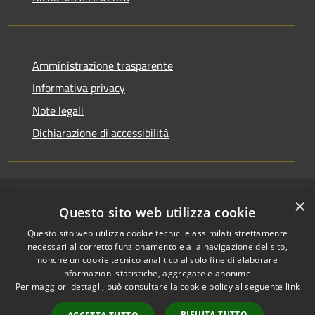
Amministrazione trasparente
Informativa privacy
Note legali
Dichiarazione di accessibilità
×
RSS
Copyright © 2026 • Comune di
Questo sito web utilizza cookie
Accessibilità
Riccione • Powered by
Questo sito web utilizza cookie tecnici e assimilati strettamente
Privacy
Municipium
Accesso
•
necessari al corretto funzionamento e alla navigazione del sito,
Cookie
redazione
nonché un cookie tecnico analitico al solo fine di elaborare
Mappa del sito
informazioni statistiche, aggregate e anonime.
Per maggiori dettagli, può consultare la cookie policy al seguente
link
Area riservata
amministratori comunali
RIFIUTA TUTTO