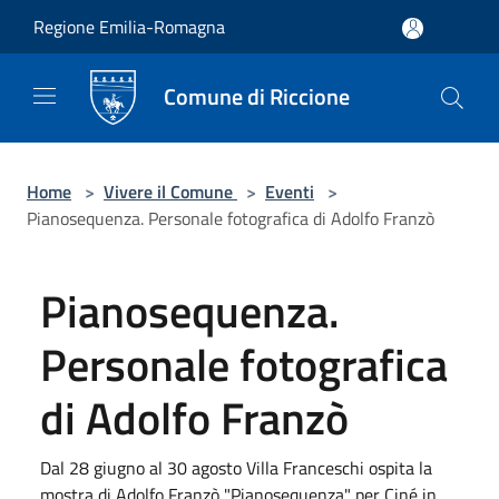
Salta al contenuto principale
Regione Emilia-Romagna
Comune di Riccione
Home
>
Vivere il Comune
>
Eventi
>
Pianosequenza. Personale fotografica di Adolfo Franzò
Pianosequenza.
Personale fotografica
di Adolfo Franzò
Dal 28 giugno al 30 agosto Villa Franceschi ospita la
mostra di Adolfo Franzò "Pianosequenza" per Ciné in