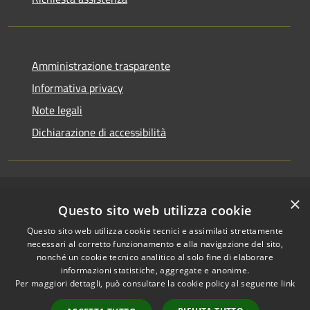
Amministrazione trasparente
Informativa privacy
Note legali
Dichiarazione di accessibilità
×
RSS
Copyright © 2026 • Comune di
Questo sito web utilizza cookie
Accessibilità
Riccione • Powered by
Questo sito web utilizza cookie tecnici e assimilati strettamente
Privacy
Municipium
Accesso
•
necessari al corretto funzionamento e alla navigazione del sito,
Cookie
redazione
nonché un cookie tecnico analitico al solo fine di elaborare
Mappa del sito
informazioni statistiche, aggregate e anonime.
Per maggiori dettagli, può consultare la cookie policy al seguente
link
Area riservata
amministratori comunali