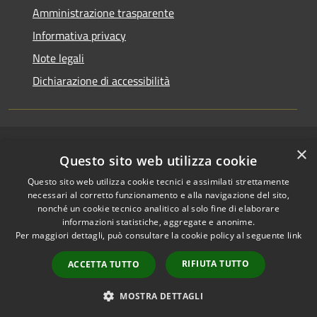
Amministrazione trasparente
Informativa privacy
Note legali
Dichiarazione di accessibilità
×
RSS
Copyright © 2026 • Comune di
Questo sito web utilizza cookie
Accessibilità
Riccione • Powered by
Questo sito web utilizza cookie tecnici e assimilati strettamente
Privacy
Municipium
Accesso
•
necessari al corretto funzionamento e alla navigazione del sito,
Cookie
redazione
nonché un cookie tecnico analitico al solo fine di elaborare
Mappa del sito
informazioni statistiche, aggregate e anonime.
Per maggiori dettagli, può consultare la cookie policy al seguente
link
Area riservata
amministratori comunali
RIFIUTA TUTTO
ACCETTA TUTTO
Portale Dipendente
Comunicazioni Dirigenti
MOSTRA DETTAGLI