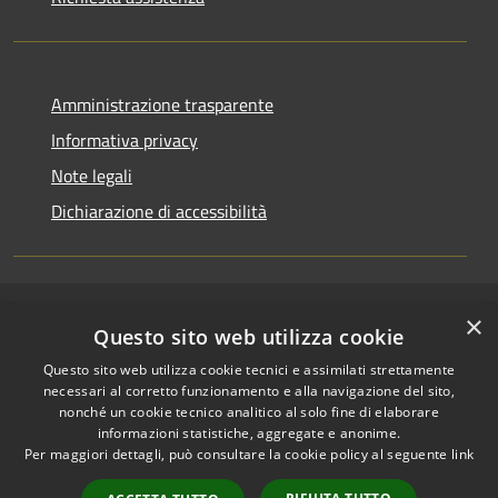
Amministrazione trasparente
Informativa privacy
Note legali
Dichiarazione di accessibilità
×
RSS
Copyright © 2026 • Comune di
Questo sito web utilizza cookie
Accessibilità
Riccione • Powered by
Questo sito web utilizza cookie tecnici e assimilati strettamente
Privacy
Municipium
Accesso
•
necessari al corretto funzionamento e alla navigazione del sito,
Cookie
redazione
nonché un cookie tecnico analitico al solo fine di elaborare
Mappa del sito
informazioni statistiche, aggregate e anonime.
Per maggiori dettagli, può consultare la cookie policy al seguente
link
Area riservata
amministratori comunali