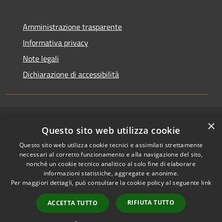
Amministrazione trasparente
Informativa privacy
Note legali
Dichiarazione di accessibilità
×
RSS
Copyright © 2026 • Comune di
Questo sito web utilizza cookie
Accessibilità
Riccione • Powered by
Questo sito web utilizza cookie tecnici e assimilati strettamente
Privacy
Municipium
Accesso
•
necessari al corretto funzionamento e alla navigazione del sito,
Cookie
redazione
nonché un cookie tecnico analitico al solo fine di elaborare
Mappa del sito
informazioni statistiche, aggregate e anonime.
Per maggiori dettagli, può consultare la cookie policy al seguente
link
Area riservata
amministratori comunali
RIFIUTA TUTTO
ACCETTA TUTTO
Portale Dipendente