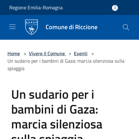
Salta al contenuto principale
Regione Emilia-Romagna
Comune di Riccione
Home
>
Vivere il Comune
>
Eventi
>
Un sudario per i bambini di Gaza: marcia silenziosa sulla
spiaggia
Un sudario per i
bambini di Gaza:
marcia silenziosa
sulla spiaggia