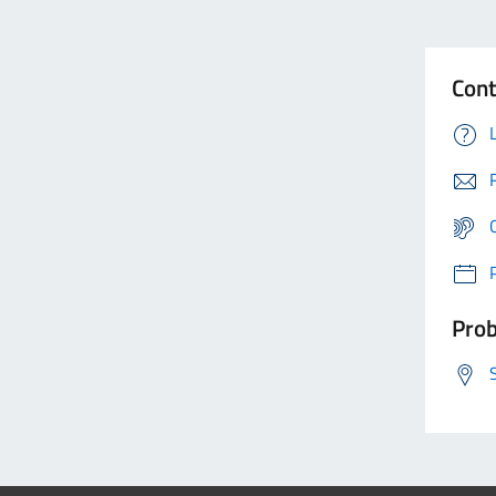
Cont
Prob