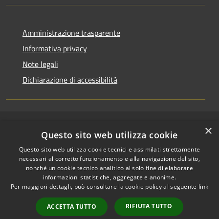
Amministrazione trasparente
Informativa privacy
Note legali
Dichiarazione di accessibilità
×
RSS
Copyright © 2026 • Comune di
Questo sito web utilizza cookie
Accessibilità
Riccione • Powered by
Questo sito web utilizza cookie tecnici e assimilati strettamente
Privacy
Municipium
Accesso
•
necessari al corretto funzionamento e alla navigazione del sito,
Cookie
redazione
nonché un cookie tecnico analitico al solo fine di elaborare
Mappa del sito
informazioni statistiche, aggregate e anonime.
Per maggiori dettagli, può consultare la cookie policy al seguente
link
Area riservata
amministratori comunali
RIFIUTA TUTTO
ACCETTA TUTTO
Portale Dipendente