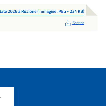
state 2026 a Riccione (immagine JPEG - 234 KB)
PDF
Scarica
?