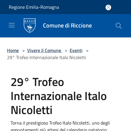
Salta al contenuto principale
Regione Emilia-Romagna
Comune di Riccione
Home
>
Vivere il Comune
>
Eventi
>
29° Trofeo Internazionale Italo Nicoletti
29° Trofeo
Internazionale Italo
Nicoletti
Torna il prestigioso Trofeo Italo Nicoletti, uno degli
appuntamenti più attesi del calendario natatorio