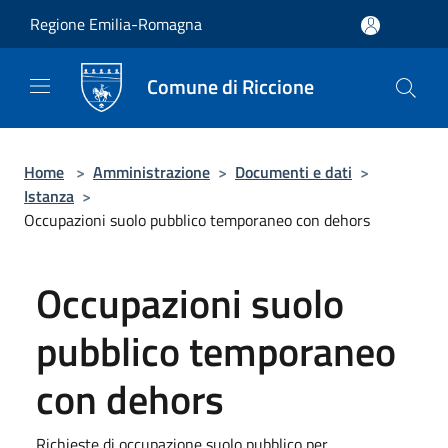
Salta al contenuto principale
Regione Emilia-Romagna
Comune di Riccione
Home
>
Amministrazione
>
Documenti e dati
>
Istanza
>
Occupazioni suolo pubblico temporaneo con dehors
Occupazioni suolo
pubblico temporaneo
con dehors
Richieste di occupazione suolo pubblico per