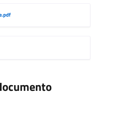
e.pdf
l documento