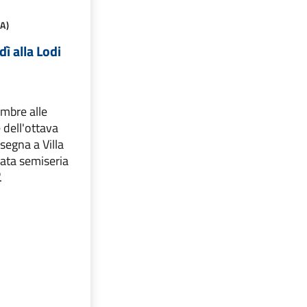
A)
dì alla Lodi
embre alle
 dell'ottava
segna a Villa
rata semiseria
.