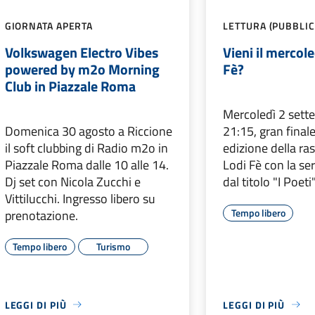
GIORNATA APERTA
LETTURA (PUBBLIC
Volkswagen Electro Vibes
Vieni il mercole
powered by m2o Morning
Fè?
Club in Piazzale Roma
Mercoledì 2 sett
Domenica 30 agosto a Riccione
21:15, gran finale
il soft clubbing di Radio m2o in
edizione della ras
Piazzale Roma dalle 10 alle 14.
Lodi Fè con la se
Dj set con Nicola Zucchi e
dal titolo "I Poeti"
Vittilucchi. Ingresso libero su
Tempo libero
prenotazione.
Tempo libero
Turismo
LEGGI DI PIÙ
LEGGI DI PIÙ