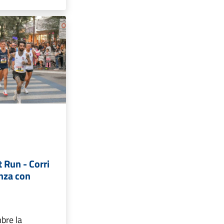
 Run - Corri
enza con
bre la