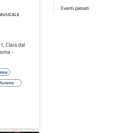
Eventi passati
MUSICALE
21, Clara dal
 Roma -
o
zione
Turismo