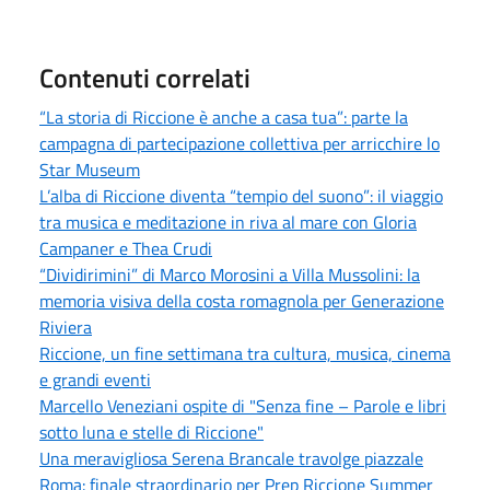
Contenuti correlati
“La storia di Riccione è anche a casa tua”: parte la
campagna di partecipazione collettiva per arricchire lo
Star Museum
L’alba di Riccione diventa “tempio del suono”: il viaggio
tra musica e meditazione in riva al mare con Gloria
Campaner e Thea Crudi
“Dividirimini” di Marco Morosini a Villa Mussolini: la
memoria visiva della costa romagnola per Generazione
Riviera
Riccione, un fine settimana tra cultura, musica, cinema
e grandi eventi
Marcello Veneziani ospite di "Senza fine – Parole e libri
sotto luna e stelle di Riccione"
Una meravigliosa Serena Brancale travolge piazzale
Roma: finale straordinario per Prep Riccione Summer