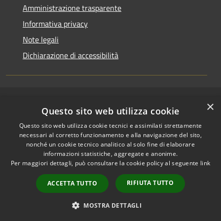
Amministrazione trasparente
Informativa privacy
Note legali
Dichiarazione di accessibilità
×
RSS
Copyright © 2026 • Comune di
Questo sito web utilizza cookie
Accessibilità
Riccione • Powered by
Questo sito web utilizza cookie tecnici e assimilati strettamente
Privacy
Municipium
Accesso
•
necessari al corretto funzionamento e alla navigazione del sito,
Cookie
redazione
nonché un cookie tecnico analitico al solo fine di elaborare
Mappa del sito
informazioni statistiche, aggregate e anonime.
Per maggiori dettagli, può consultare la cookie policy al seguente
link
Area riservata
amministratori comunali
RIFIUTA TUTTO
ACCETTA TUTTO
Portale Dipendente
Comunicazioni Dirigenti
MOSTRA DETTAGLI