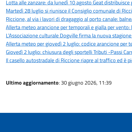
Lotta alle zanzare: da lunedì 10 agosto Geat distribuisce g
Martedì 28 luglio si riunisce il Consiglio comunale di Ricc
Riccione, al via i lavori di dragaggio al porto canale: ba
Allerta meteo arancione per temporali e gialla per vento: le
L’Associazione culturale Dogville firma la nuova stagione
Allerta meteo per giovedì 2 luglio: codice arancione per t
Giovedì 2 luglio: chiusura degli sportelli Tributi -Passi Carr
Il casello autostradale di Riccione riapre al traffico ed 
Ultimo aggiornamento
: 30 giugno 2026, 11:39