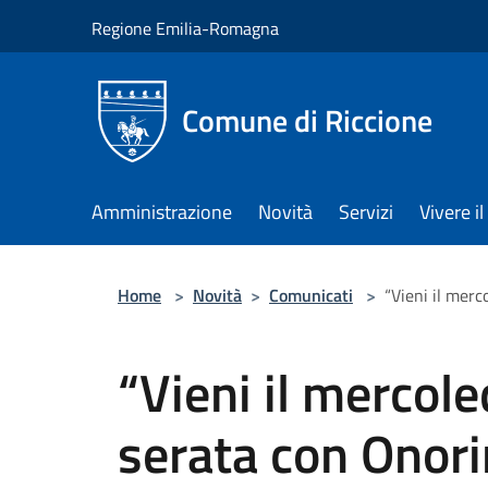
Salta al contenuto principale
Regione Emilia-Romagna
Comune di Riccione
Amministrazione
Novità
Servizi
Vivere 
Home
>
Novità
>
Comunicati
>
“Vieni il merc
“Vieni il mercoled
serata con Onori